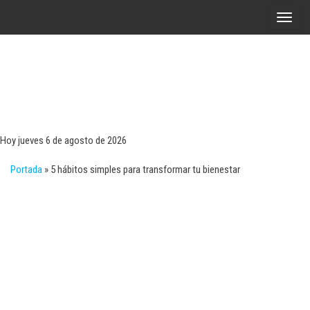
Saltar
A
al
l
contenido
t
e
r
Tecn
Noticias 
opinión
n
sobre
a
tecnologí
Hoy jueves 6 de agosto de 2026
y
r
negocio
Portada
»
5 hábitos simples para transformar tu bienestar
l
a
n
a
v
e
g
a