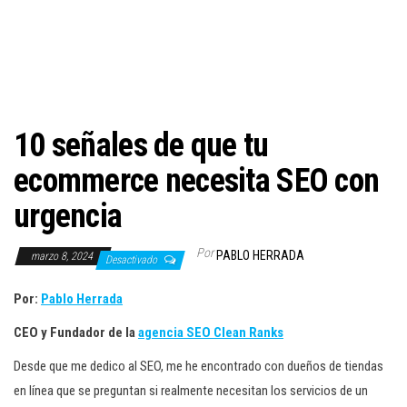
c
i
ó
n
10 señales de que tu
ecommerce necesita SEO con
urgencia
Por
PABLO HERRADA
marzo 8, 2024
Desactivado
Por:
Pablo Herrada
CEO y Fundador de la
agencia SEO Clean Ranks
Desde que me dedico al SEO, me he encontrado con dueños de tiendas
en línea que se preguntan si realmente necesitan los servicios de un