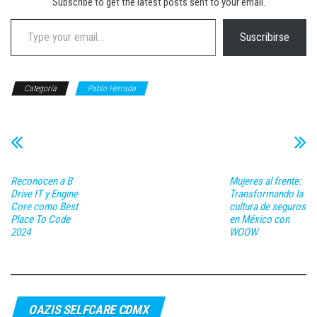
Subscribe to get the latest posts sent to your email.
Type your email…
Suscribirse
Categoría
Pablo Herrada
Reconocen a B
Mujeres al frente:
Drive IT y Engine
Transformando la
Core como Best
cultura de seguros
Place To Code
en México con
2024
WOOW
OAZIS SELFCARE CDMX