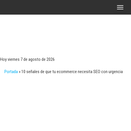
Saltar
A
al
l
contenido
t
e
r
Tecn
Noticias 
opinión
n
sobre
a
tecnologí
Hoy viernes 7 de agosto de 2026
y
r
negocio
Portada
»
10 señales de que tu ecommerce necesita SEO con urgencia
l
a
n
a
v
e
g
a