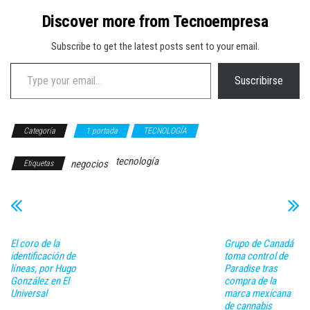
Discover more from Tecnoempresa
Subscribe to get the latest posts sent to your email.
Type your email…
Suscribirse
Categoría
1 portada
TECNOLOGÍA
tecnología
negocios
Etiquetas
El coro de la
Grupo de Canadá
identificación de
toma control de
líneas, por Hugo
Paradise tras
González en El
compra de la
Universal
marca mexicana
de cannabis