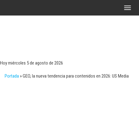
Saltar
A
al
l
contenido
t
e
r
Tecn
Noticias 
opinión
n
sobre
a
tecnologí
Hoy miércoles 5 de agosto de 2026
y
r
negocio
Portada
»
GEO, la nueva tendencia para contenidos en 2026: US Media
l
a
n
a
v
e
g
a