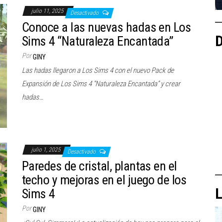
julio 11, 2025
Desactivado
Conoce a las nuevas hadas en Los
D
Sims 4 “Naturaleza Encantada”
Por
GINY
Las hadas llegaron a Los Sims 4 con el nuevo Pack de
Expansión de Los Sims 4 “Naturaleza Encantada” y crear
hadas…
julio 1, 2025
Desactivado
Paredes de cristal, plantas en el
techo y mejoras en el juego de los
L
Sims 4
Por
GINY