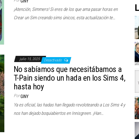
Por
GINY
L
¡Atención, Simmers! Si eres de los que ama pasar horas en
Crear un Sim creando sims únicos, esta actualización te…
julio 15, 2025
Desactivado
No sabíamos que necesitábamos a
T-Pain siendo un hada en los Sims 4,
hasta hoy
Por
GINY
Ya es oficial, las hadas han llegado revoloteando a Los Sims 4 y
nos han dejado boquiabiertos en Innisgreen. ¡Han…