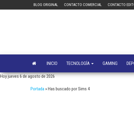
Saltar
BLOG ORIGINAL
CONTACTO COMERCIAL
CONTACTO EDIT
al
contenido
INICIO
TECNOLOGÍA
GAMING
DEP
Hoy jueves 6 de agosto de 2026
Portada
»
Has buscado por Sims 4