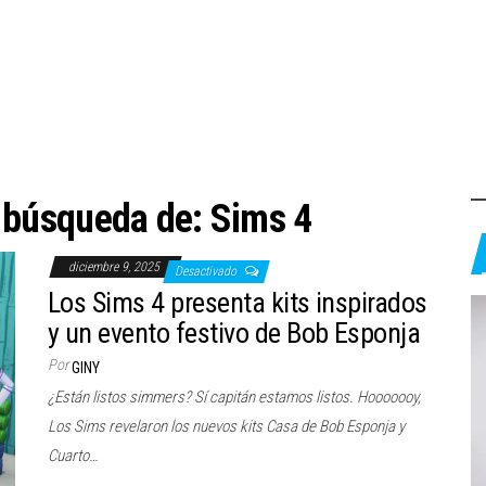
a búsqueda de: Sims 4
diciembre 9, 2025
Desactivado
Los Sims 4 presenta kits inspirados
y un evento festivo de Bob Esponja
Por
GINY
¿Están listos simmers? Sí capitán estamos listos. Hooooooy,
Los Sims revelaron los nuevos kits Casa de Bob Esponja y
Cuarto…