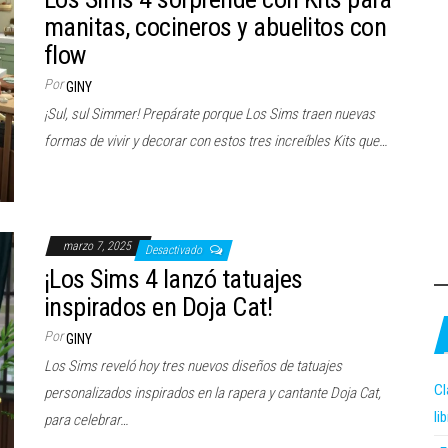
manitas, cocineros y abuelitos con
flow
Por
GINY
¡Sul, sul Simmer! Prepárate porque Los Sims traen nuevas
formas de vivir y decorar con estos tres increíbles Kits que…
marzo 7, 2025
Desactivado
¡Los Sims 4 lanzó tatuajes
inspirados en Doja Cat!
Por
GINY
Los Sims reveló hoy tres nuevos diseños de tatuajes
Cl
personalizados inspirados en la rapera y cantante Doja Cat,
li
para celebrar…