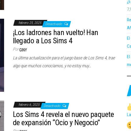
¿E
7,
Re
febrero 25, 2025
Desactivado
Añ
¡Los ladrones han vuelto! Han
El
llegado a Los Sims 4
Ca
Por
GINY
El
La última actualización para el juego base de Los Sims 4, trae
me
algo que muchos conocíamos, y no estoy muy…
febrero 6, 2025
Desactivado
Los Sims 4 revela el nuevo paquete
La
de expansión “Ocio y Negocio”