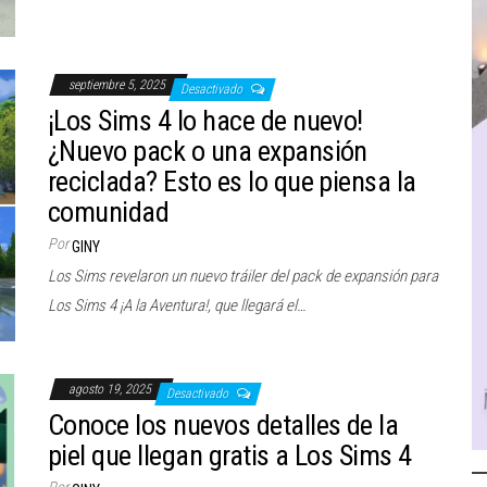
septiembre 5, 2025
Desactivado
¡Los Sims 4 lo hace de nuevo!
¿Nuevo pack o una expansión
reciclada? Esto es lo que piensa la
comunidad
Por
GINY
Los Sims revelaron un nuevo tráiler del pack de expansión para
Los Sims 4 ¡A la Aventura!, que llegará el…
agosto 19, 2025
Desactivado
Conoce los nuevos detalles de la
piel que llegan gratis a Los Sims 4