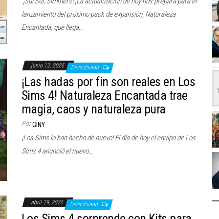
¡Sul Sul, Simmers! ¡La actualización de hoy nos prepara para el
lanzamiento del próximo pack de expansión, Naturaleza
Encantada, que llega…
junio 12, 2025
Desactivado
¡Las hadas por fin son reales en Los
Sims 4! Naturaleza Encantada trae
magia, caos y naturaleza pura
Por
GINY
¡Los Sims lo han hecho de nuevo! El día de hoy el equipo de Los
Sims 4 anunció el nuevo…
abril 29, 2025
Desactivado
Los Sims 4 sorprende con Kits para